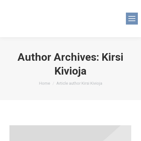
Author Archives:
Kirsi
Kivioja
You are here:
Home
Article author Kirsi Kivioja