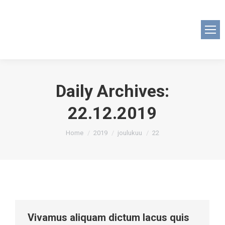
Daily Archives:
22.12.2019
You are here:
Home
2019
joulukuu
22
Vivamus aliquam dictum lacus quis