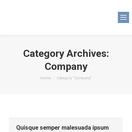
Category Archives:
Company
You are here:
Home
Category "Company"
Quisque semper malesuada ipsum