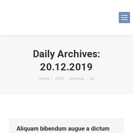
Daily Archives:
20.12.2019
You are here:
Home
2019
joulukuu
20
Aliquam bibendum augue a dictum