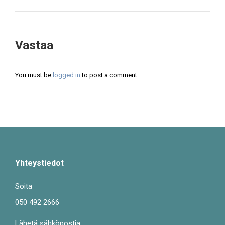
project:
Vastaa
You must be
logged in
to post a comment.
Yhteystiedot
Soita
050 492 2666
Lähetä sähköpostia