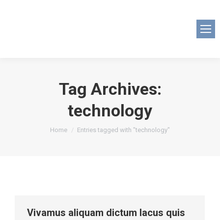
Tag Archives:
technology
You are here:
Home
Entries tagged with "technology"
Vivamus aliquam dictum lacus quis