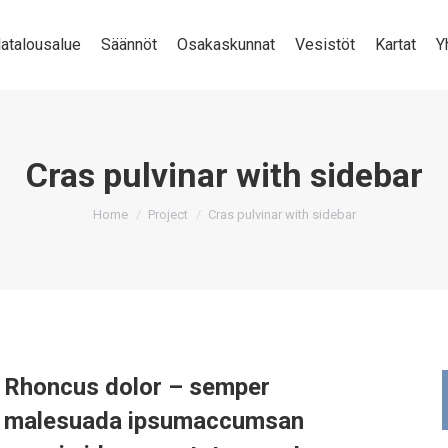
latalousalue
Säännöt
Osakaskunnat
Vesistöt
Kartat
Y
Cras pulvinar with sidebar
You are here:
Home
Project
Cras pulvinar with sidebar
Rhoncus dolor – semper
malesuada ipsumaccumsan