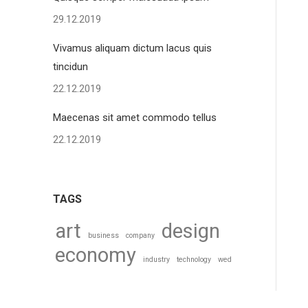
29.12.2019
Vivamus aliquam dictum lacus quis
tincidun
22.12.2019
Maecenas sit amet commodo tellus
22.12.2019
TAGS
art
design
business
company
economy
industry
technology
wed