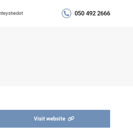
050 492 2666
hteystiedot
Visit website