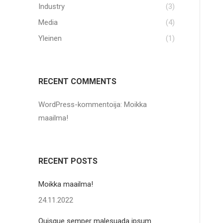
Industry
(3)
Media
(4)
Yleinen
(1)
RECENT COMMENTS
WordPress-kommentoija
:
Moikka
maailma!
RECENT POSTS
Moikka maailma!
24.11.2022
Quisque semper malesuada ipsum