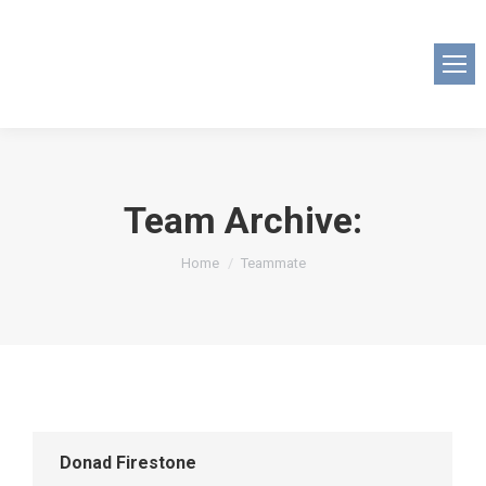
Team Archive:
You are here:
Home
Teammate
Donad Firestone